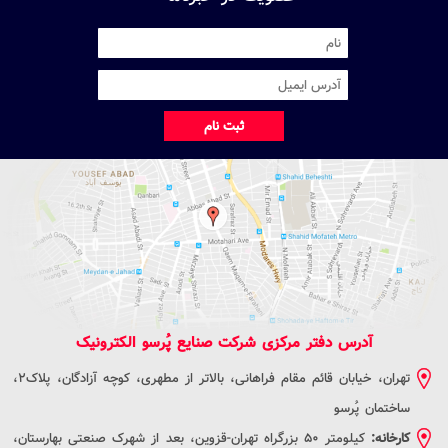
ثبت نام
آدرس دفتر مرکزی شرکت صنایع پُرسو الکترونیک
تهران، خیابان قائم مقام فراهانی، بالاتر از مطهری، کوچه آزادگان، پلاک2،
ساختمان پُرسو
کارخانه:
کیلومتر 50 بزرگراه تهران-قزوین، بعد از شهرک صنعتی بهارستان،