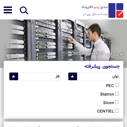
یو پی اس CMS 50-800KVA
جستجوی پیشرفته
PEC
Statron
Sicon
CENTIEL