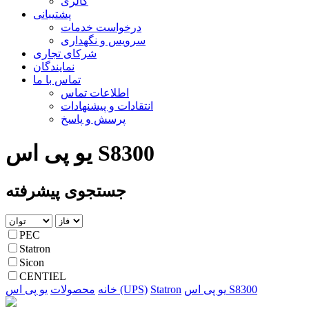
گالری
پشتیبانی
درخواست خدمات
سرویس و نگهداری
شرکای تجاری
نمایندگان
تماس با ما
اطلاعات تماس
انتقادات و پیشنهادات
پرسش و پاسخ
یو پی اس S8300
جستجوی پیشرفته
PEC
Statron
Sicon
CENTIEL
یو پی اس S8300
Statron
یو پی اس (UPS)
خانه
محصولات