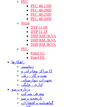
PEC
PEC 48-1500
PEC 48-2000
PEC 48-2500
PEC 48-3000
Sicon
DTP 11-09
DTP 11-18
DHP RM 1KVA
DHP RM 2KVA
DHP RM 3KVA
PEC
Panel AC
Panel DC
راهکارها
دیتاسنتر
مراکز مخابراتی و IT
نفت و گاز - ریلی
تجهیزات بیمارستانی
اداری - خانگی
درباره پرسو
معرفی شرکت
تاریخچه پرسو
گواهینامه و افتخارات