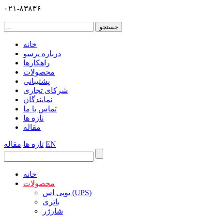
۰۲۱-۸۳۸۳۶
خانه
درباره پرسو
راهکارها
محصولات
پشتیبانی
شرکای تجاری
نمایندگان
تماس با ما
تازه ها
مقاله
EN
تازه ها
مقاله
خانه
محصولات
یوپی اس (UPS)
باتری
شارژر