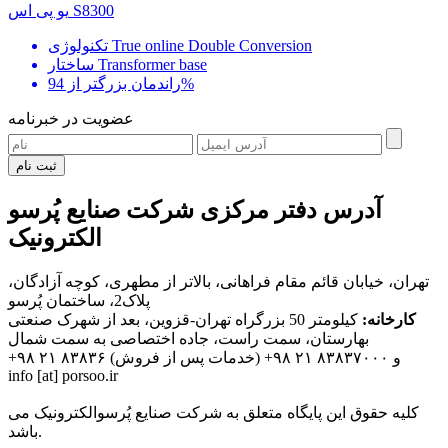
یو پی اس S8300
تکنولوژی True online Double Conversion
ساختار Transformer base
راندمان بزرگتر از 94%
عضویت در خبرنامه
ثبت نام
آدرس دفتر مرکزی شرکت صنایع پُرسو
الکترونیک
تهران، خیابان قائم مقام فراهانی، بالاتر از مطهری، کوچه آزادگان،
پلاک2، ساختمان پُرسو
کارخانه:
کیلومتر 50 بزرگراه تهران-قزوین، بعد از شهرک صنعتی
بهارستان، سمت راست، جاده اختصاصی به سمت شمال
و
+۹۸ ۲۱ ۸۳۸۳۷۰۰۰
(خدمات پس از فروش)
+۹۸ ۲۱ ۸۳۸۳۶
info [at] porsoo.ir
کلیه حقوق این پایگاه متعلق به شرکت صنایع پُرسوالکترونیک می
باشد.