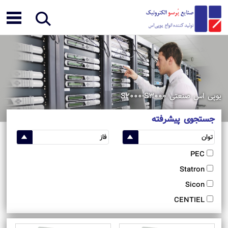
یوپی اس صنعتی S2000-S3000
جستجوی پیشرفته
PEC
Statron
Sicon
CENTIEL