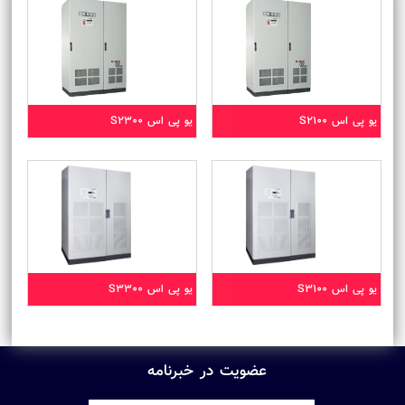
یو پی اس S2100
یو پی اس S2300
یو پی اس S3100
یو پی اس S3300
عضویت در خبرنامه