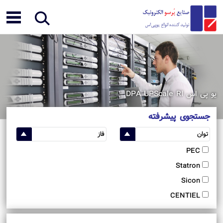
یو پی اس DPA UPScale RI
جستجوی پیشرفته
PEC
Statron
Sicon
CENTIEL