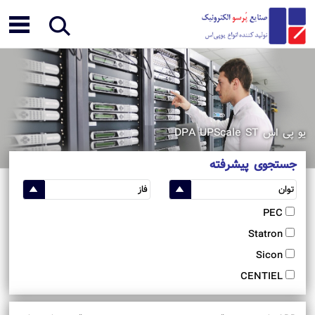
یو پی اس DPA UPScale ST
جستجوی پیشرفته
PEC
Statron
Sicon
CENTIEL