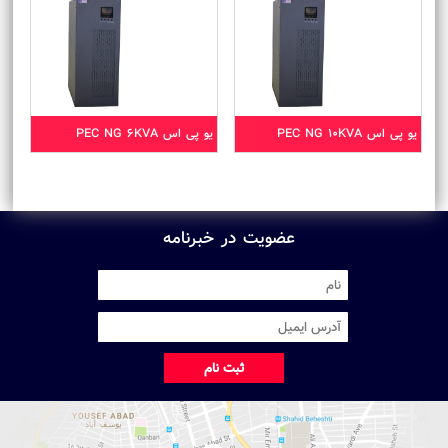
یو پی اس PEC NG 10KVA
یو پی اس PEC NG 6KVA
عضویت در خبرنامه
ثبت نام