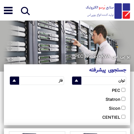
یو پی اس PEC NG 6-10KVA
جستجوی پیشرفته
PEC
Statron
Sicon
CENTIEL