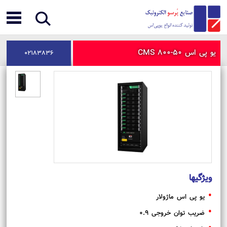
یو پی اس CMS 800-50
02183836
ویژگیها
یو پی اس ماژولار
ضریب توان خروجی 0.9